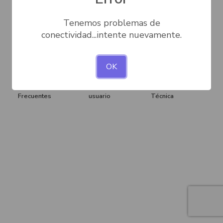
Tenemos problemas de
INGRESAR
conectividad...intente nuevamente.
OK
Preguntas
Manual de
Norma
Frecuentes
usuario
Técnica